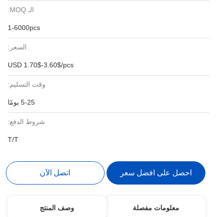
الـ MOQ:
1-6000pcs
السعر:
USD 1.70$-3.60$/pcs
وقت التسليم:
5-25 يومًا
شروط الدفع:
T/T
احصل على افضل سعر
اتصل الآن
معلومات مفصلة
وصف المنتج