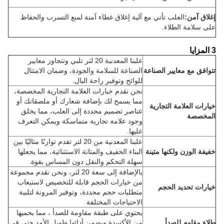
إغلاق آمن:
العلب تأتي مع آلية إغلاق غطاء آمنة لمنع التسرب والحفاظ
على سلامة الطلاء.
3 المزايا
علبنا المعدنية 20 لتر تلبي وتتجاوز معايير
تتوافق مع معايير الصناعة
الصناعة للسلامة والجودة، وضمان الامتثال
للوائح وتوفير راحة البال.
نحن نقدم خيارات العلامة التجارية المخصصة،
مما يسمح لك بإضافة شعارك أو ملصقاتك أو
خيارات العلامة التجارية
عناصر تصميم محددة إلى العلب، مما يخلق
المخصصة
وجود علامة تجارية متماسكة ويمكن التعرف
عليها.
علبنا المعدنية من 20 لتر تقدم توازنًا مثاليًا بين
خفيفة الوزن ولكنها متينة
البناء الخفيف والمتانة الاستثنائية، مما يجعلها
سهلة التحكم والنقل دون المساس بقوة.
بالإضافة إلى سعة 20 لتر، ونحن نقدم مجموعة
من خيارات الحجم قابلة للتخصيص لاستيعاب
خيارات تحديد الحجم
متطلبات حجم محددة، وتوفير المرونة لتلبية
الاحتياجات المختلفة
يحتوي على طبقة مقاومة للصدأ ، مما يحميها
طلاء مقاوم للصدأ
من الأكسدة ويضمن أدائها طويل الأمد حتى في