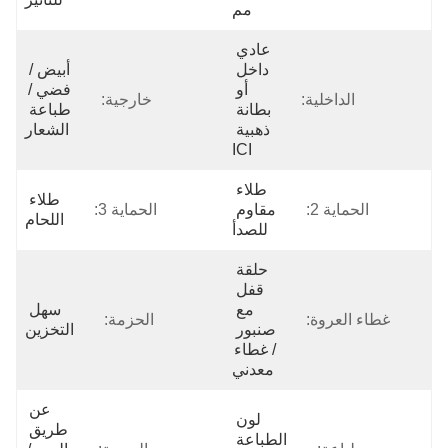
مم
عادي 
داخل 
أبيض / 
أو 
فضي / 
الداخلية:
خارجية:
بطانة 
طباعة 
ذهبية 
الشعار
ICI
طلاء 
طلاء 
الحماية 2:
مقاوم 
الحماية 3:
اللحام
للصدأ
حلقة 
قفل 
مع 
سهل 
غطاء العروة:
الحزمة:
صنبور 
التخزين
/ غطاء 
معدني
عن 
لون 
طريق 
الطباعة 