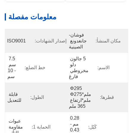
معلومات مفصلة
فوشان-
مكان المنشأ:
جانغدونغ 
إصدار الشهادات:
ISO9001
الصينية
5 جالون 
7.5 
دلو 
سم 
الاسم:
خط الضلع:
مخروطي 
- 10 
فارغ
سم
Φ295 
ملم*φ275 
قابلة 
قطرها:
الطول:
ملم*ارتفاع 
للتعديل
365 ملم
0.28 
عبوات 
مم - 
كَيّل:
الحماية 1:
مقاومة 
0.43 
للتأثير