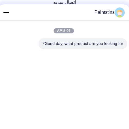
اتصال سريع
Paintstins
هاتف
00-86-13711606141
8:06 AM
البريد الإلكتروني
gembettercan@gmail.com
Good day, what product are you looking for?
عنوان
شارع هواتشينغ، منطقة هواادو، مدينة قوانغتشو، مقاطعة
قوانغدونغ، الصين.
سياسة الخصوصية
|
خريطة الموقع
الصين نوعية جيدة علب الدهان الفارغة المورد. حقوق النشر © 2023-
2026 Guangzhou BetterCan Industry and Trade Co., Ltd. . كل
الحقوق محفوظة.