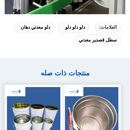
العلامات:
دلو دلو دلو
دلو معدني دهان
سطل قصدير معدني
منتجات ذات صله