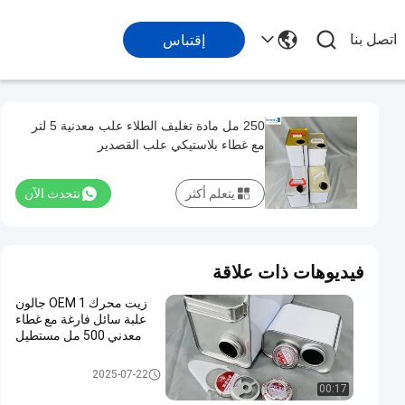
اتصل بنا
إقتباس
250 مل مادة تغليف الطلاء علب معدنية 5 لتر
مع غطاء بلاستيكي علب القصدير
يتعلم أكثر
نتحدث الآن
فيديوهات ذات علاقة
زيت محرك OEM 1 جالون
علبة سائل فارغة مع غطاء
معدني 500 مل مستطيل
علب الطلاء
2025-07-22
00:17