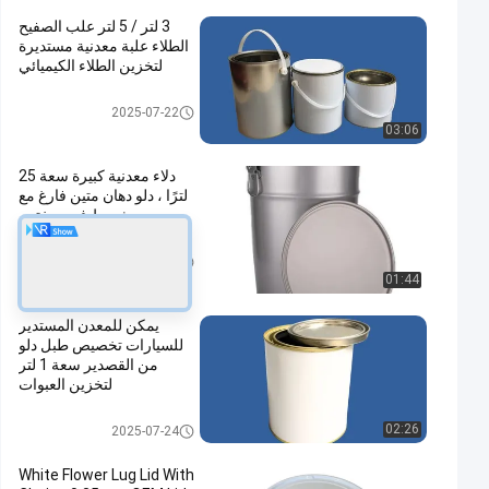
3 لتر / 5 لتر علب الصفيح
الطلاء علبة معدنية مستديرة
لتخزين الطلاء الكيميائي
علب الطلاء
2025-07-22
03:06
دلاء معدنية كبيرة سعة 25
لترًا ، دلو دهان متين فارغ مع
شريط فوم مختوم
دلو طلاء معدني
2025-07-22
01:44
يمكن للمعدن المستدير
للسيارات تخصيص طبل دلو
من القصدير سعة 1 لتر
لتخزين العبوات
علبة طلاء السيارات
02:26
2025-07-24
White Flower Lug Lid With