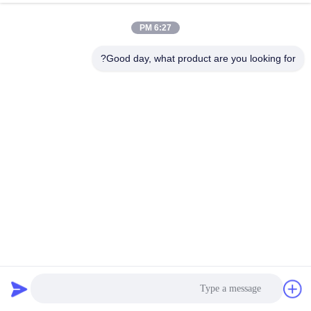
6:27 PM
Good day, what product are you looking for?
دلو معدني 10 لتر مع غطاء 2.2 جالون عبوة سائل فارغة مغلفة
علبة
دلو طلاء معدني
2025-07-22
663 وجهات النظر