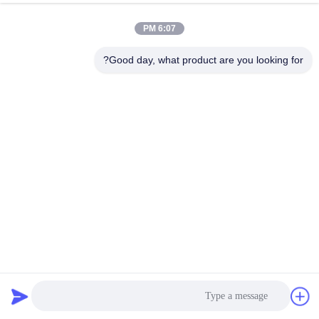
6:07 PM
Good day, what product are you looking for?
100 مل يمكن القصدير التعبئة والتغليف جولة علب معدنية فارغة
للأسمنت الغراء
علب الدهان الصناعية
2025-08-22