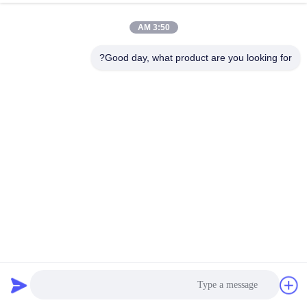
3:50 AM
Good day, what product are you looking for?
دلو سطل أبيض سعة 20 لترًا ، حوض فولاذي قابل للتكديس سعة
20 لترًا بمقبض فولاذي
دلو طلاء معدني
2025-08-22