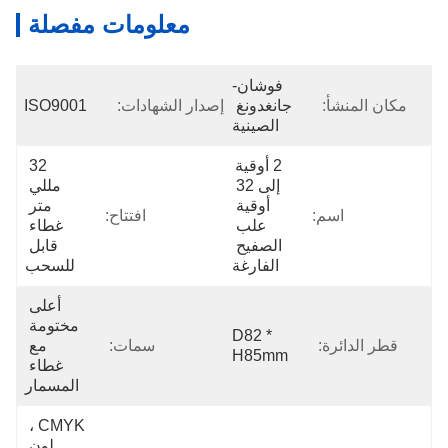
معلومات مفصلة
فوشان-
مكان المنشأ:
جانغدونغ 
إصدار الشهادات:
ISO9001
الصينية
2 أوقية 
32 
إلى 32 
مللي 
أوقية 
متر 
اسم:
افتتاح:
علب 
غطاء 
الصفيح 
قابل 
الفارغة
للسحب
أعلى 
مختومة 
D82 * 
قطر الدائرة:
سمات:
مع 
H85mm
غطاء 
المسمار
CMYK ، 
لون 