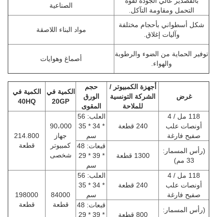
بالقصدير عالي الجودة لقوة
الصناعية
التحمل ومقاومة التآكل.
شكل أسطواني بأحجام مختلفة
مواد البناء اللاصقة
وآليات إغلاق.
وفير الحماية من الضوء والرطوبة
أصماغ وهوايات
والهواء.
أجهزة الكمبيوتر /
حجم
الكمية في
الكمية في
غرض
الشركة التونسية
الورق
40HQ
20GP
للملاحة
المقوى
118 مل / 4
العلب: 56
أونصات علب
240 قطعة
* 34 * 35
90،000
صفيح فارغة
سم
جهاز
214.800
كمبيوتر
قطعة
قبعات: 48
(رأس المسمار:
شخصى
1300 قطعة
* 39 * 29
33 مم)
سم
118 مل / 4
العلب: 56
أونصات علب
240 قطعة
* 34 * 35
صفيح فارغة
سم
84000
198000
قطعة
قطعة
قبعات: 48
(رأس المسمار:
800 قطعة
* 39 * 29