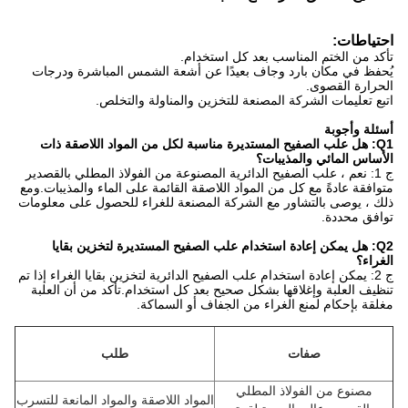
حتياطات:
أكد من الختم المناسب بعد كل استخدام.
ُحفظ في مكان بارد وجاف بعيدًا عن أشعة الشمس المباشرة ودرجات
لحرارة القصوى.
تبع تعليمات الشركة المصنعة للتخزين والمناولة والتخلص.
سئلة وأجوبة
Q1: هل علب الصفيح المستديرة مناسبة لكل من المواد اللاصقة ذات
لأساس المائي والمذيبات؟
ج 1: نعم ، علب الصفيح الدائرية المصنوعة من الفولاذ المطلي بالقصدير
توافقة عادةً مع كل من المواد اللاصقة القائمة على الماء والمذيبات.ومع
لك ، يوصى بالتشاور مع الشركة المصنعة للغراء للحصول على معلومات
وافق محددة.
Q2: هل يمكن إعادة استخدام علب الصفيح المستديرة لتخزين بقايا
لغراء؟
ج 2: يمكن إعادة استخدام علب الصفيح الدائرية لتخزين بقايا الغراء إذا تم
نظيف العلبة وإغلاقها بشكل صحيح بعد كل استخدام.تأكد من أن العلبة
غلقة بإحكام لمنع الغراء من الجفاف أو السماكة.
صفات
طلب
مصنوع من الفولاذ المطلي
المواد اللاصقة والمواد المانعة للتسرب