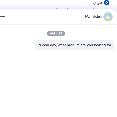
عنوان
شارع هواتشينغ، منطقة هواادو، مدينة قوانغتشو، مقاطعة
قوانغدونغ، الصين.
Paintstins
سياسة الخصوصية
|
خريطة الموقع
5:23 AM
الصين نوعية جيدة علب الدهان الفارغة المورد. حقوق النشر © 2023-
Good day, what product are you looking for?
2026 Guangzhou BetterCan Industry and Trade Co., Ltd. . كل
الحقوق محفوظة.