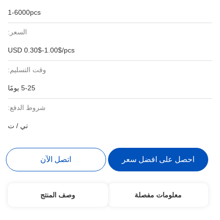
1-6000pcs
السعر:
USD 0.30$-1.00$/pcs
وقت التسليم:
5-25 يومًا
شروط الدفع:
تي / ت
احصل على افضل سعر
اتصل الآن
معلومات مفصلة
وصف المنتج