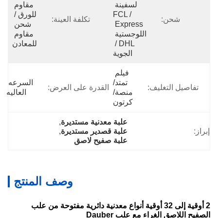
لسفينة 
مقاوم 
FCL / 
للورق / 
شحن:
تكلفة العينة:
Express 
شحن 
اللوجستية 
مقاوم 
DHL / 
للمعادن
الجوية
فيلم 
تمتد/
السرعه 
تفاصيل التغليف:
القدرة على العرض:
منصة/
العاليه
كرتون
علبة معدنية مستديرة
, 
براز:
علبة قصدير مستديرة
, 
علبة صفيح لاصق
وصف المنتج
2 أوقية إلى 32 أوقية أنواع معدنية دائرية مفتوحة من علب
لصفيح اللاصق الغراء مع علب Dauber