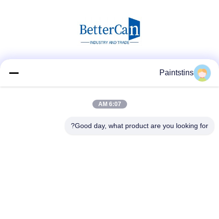
وسائل التواصل الاجتماعي
Paintstins
6:07 AM
اتصال سريع
Good day, what product are you looking for?
هاتف
00-86-13711606141
البريد الإلكتروني
gembettercan@gmail.com
عنوان
شارع هواتشينغ، منطقة هواادو، مدينة قوانغتشو، مقاطعة